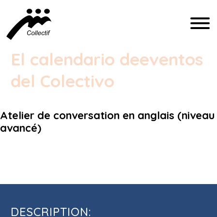
FRANÇAIS
El calendario de
eventos
ENGLISH
del Colectivo
ESPAÑOL
Atelier de conversation en anglais (niveau
COMMUNICATION@CFIQ.CA
avancé)
(514) 279-4246
Atelier de conversation en anglais
(niveau avancé)
DESCRIPTION: