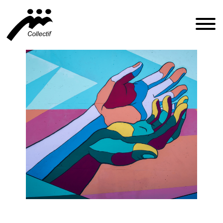
FRANÇAIS
ENGLISH
ESPAÑOL
INFO@CFIQ.CA
(514) 279-4246