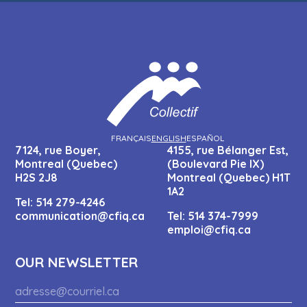
FRANÇAIS
ENGLISH
ESPAÑOL
7124, rue Boyer,
4155, rue Bélanger Est,
Montreal (Quebec)
(Boulevard Pie IX)
H2S 2J8
Montreal (Quebec) H1T
1A2
Tel:
514 279-4246
communication@cfiq.ca
Tel:
514 374-7999
emploi@cfiq.ca
OUR NEWSLETTER