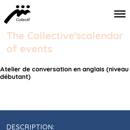
FRANÇAIS
The Collective's
calendar
ENGLISH
of events
ESPAÑOL
Atelier de conversation en anglais (niveau
COMMUNICATION@CFIQ.CA
débutant)
(514) 279-4246
Atelier de conversation en anglais
(niveau débutant)
DESCRIPTION: