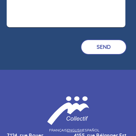
FRANÇAIS
ENGLISH
ESPAÑOL
7124, rue Boyer,
4155, rue Bélanger Est,