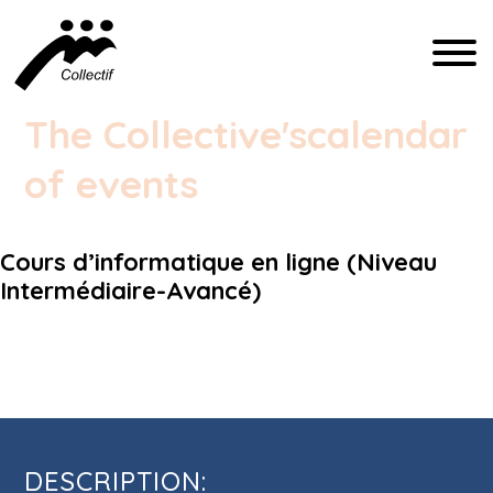
FRANÇAIS
The Collective's
calendar
ENGLISH
of events
ESPAÑOL
Cours d’informatique en ligne (Niveau
COMMUNICATION@CFIQ.CA
Intermédiaire-Avancé)
(514) 279-4246
Cours d’informatique en ligne (Niveau
Intermédiaire-Avancé)
DESCRIPTION: