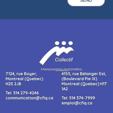
FRANÇAIS
ENGLISH
ESPAÑOL
7124, rue Boyer,
4155, rue Bélanger Est,
Montreal (Quebec)
(Boulevard Pie IX)
H2S 2J8
Montreal (Quebec) H1T
1A2
Tel:
514 279-4246
communication@cfiq.ca
Tel:
514 374-7999
emploi@cfiq.ca