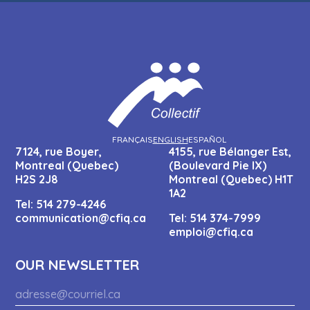
FRANÇAIS
ENGLISH
ESPAÑOL
7124, rue Boyer,
4155, rue Bélanger Est,
Montreal (Quebec)
(Boulevard Pie IX)
H2S 2J8
Montreal (Quebec) H1T
1A2
Tel:
514 279-4246
communication@cfiq.ca
Tel:
514 374-7999
emploi@cfiq.ca
OUR NEWSLETTER