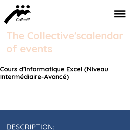
FRANÇAIS
The Collective's
calendar
ENGLISH
of events
ESPAÑOL
Cours d’informatique Excel (Niveau
COMMUNICATION@CFIQ.CA
Intermédiaire-Avancé)
(514) 279-4246
Cours d’informatique Excel (Niveau
Intermédiaire-Avancé)
DESCRIPTION: