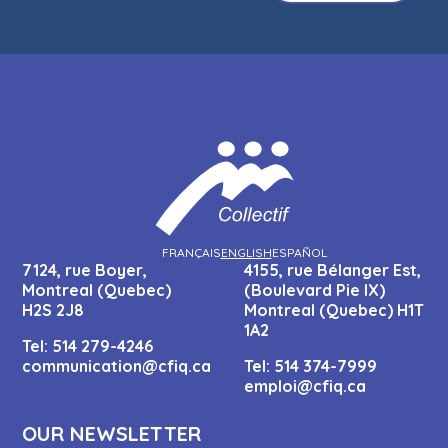
FRANÇAIS
ENGLISH
ESPAÑOL
7124, rue Boyer,
4155, rue Bélanger Est,
Montreal (Quebec)
(Boulevard Pie IX)
H2S 2J8
Montreal (Quebec) H1T
1A2
Tel:
514 279-4246
communication@cfiq.ca
Tel:
514 374-7999
emploi@cfiq.ca
OUR NEWSLETTER