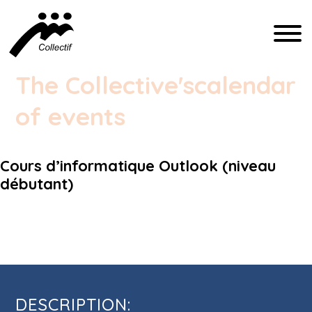
FRANÇAIS
The Collective's
calendar
ENGLISH
of events
ESPAÑOL
Cours d’informatique Outlook (niveau
COMMUNICATION@CFIQ.CA
débutant)
(514) 279-4246
Cours d’informatique Outlook (niveau
débutant)
DESCRIPTION: