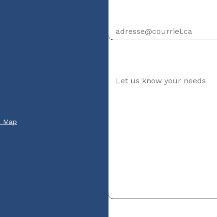
Email address
Your message
e Map