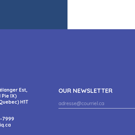
élanger Est,
OUR NEWSLETTER
 Pie IX)
Quebec) H1T
4-7999
iq.ca