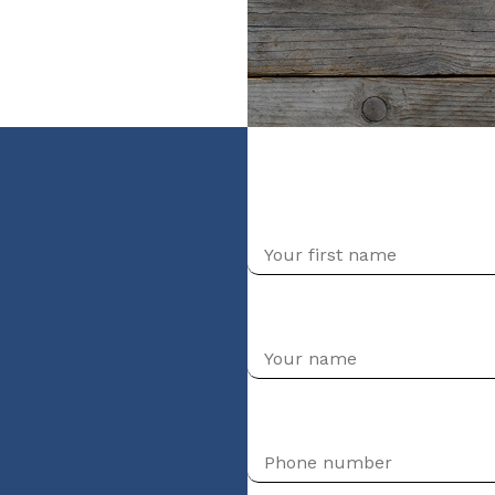
(niveau débutant)
First name
Your first name
Phone