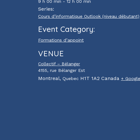
9 h 00 min - 12 h 00 min
Series:
Cours d’informatique Outlook (niveau débutant)
Event Category:
Formations d’appoint
VENUE
Collectif – Bélanger
4155, rue Bélanger Est
Montreal
,
H1T 1A2
Canada
Quebec
+ Googl