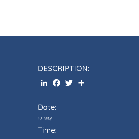
Cours d’informatique Outlook 
DESCRIPTION:
LinkedIn
Facebook
Twitter
Share
Date:
13 May
Time: