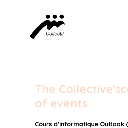
The Collective's
c
of events
Cours d’informatique Outlook 