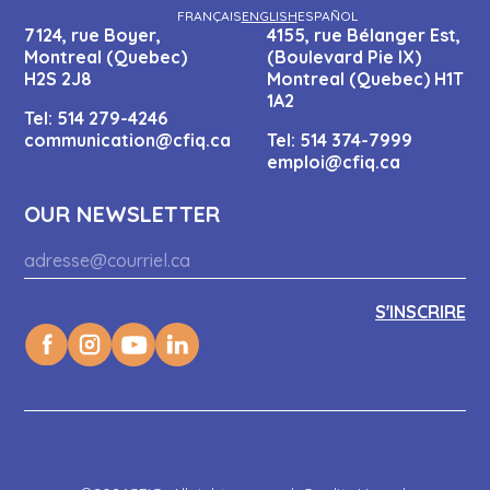
FRANÇAIS
ENGLISH
ESPAÑOL
7124, rue Boyer,
4155, rue Bélanger Est,
Montreal (Quebec)
(Boulevard Pie IX)
H2S 2J8
Montreal (Quebec) H1T
1A2
Tel:
514 279-4246
communication@cfiq.ca
Tel:
514 374-7999
emploi@cfiq.ca
OUR NEWSLETTER