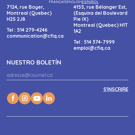
FRANÇAIS
ENGLISH
ESPAÑOL
7124, rue Boyer,
4155, rue Bélanger Est,
Montreal (Quebec)
(Esquina del Boulevard
H2S 2J8
Pie IX)
Montreal (Quebec) H1T
Tel :
514 279-4246
1A2
communication@cfiq.ca
Tel :
514 374-7999
emploi@cfiq.ca
NUESTRO BOLETÍN