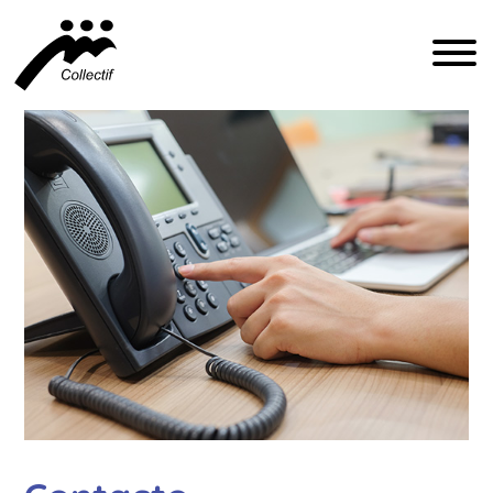
FRANÇAIS
ENGLISH
ESPAÑOL
COMMUNICATION@CFIQ.CA
(514) 279-4246