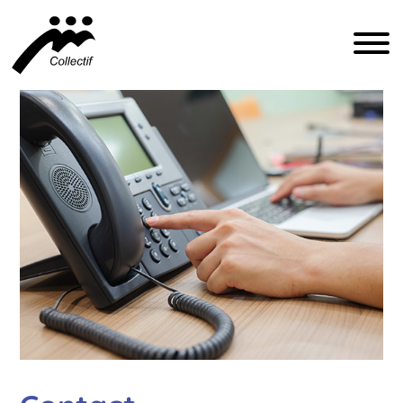
FRANÇAIS
ENGLISH
ESPAÑOL
INFO@CFIQ.CA
(514) 279-4246