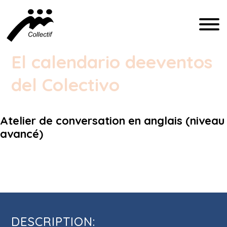
FRANÇAIS
El calendario de
eventos
ENGLISH
del Colectivo
ESPAÑOL
Atelier de conversation en anglais (niveau
COMMUNICATION@CFIQ.CA
avancé)
(514) 279-4246
Atelier de conversation en anglais
(niveau avancé)
DESCRIPTION: