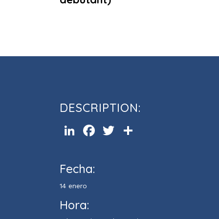
Atelier de conversation en angl
DESCRIPTION:
LinkedIn
Facebook
Twitter
Compartir
Fecha:
14 enero
Hora: