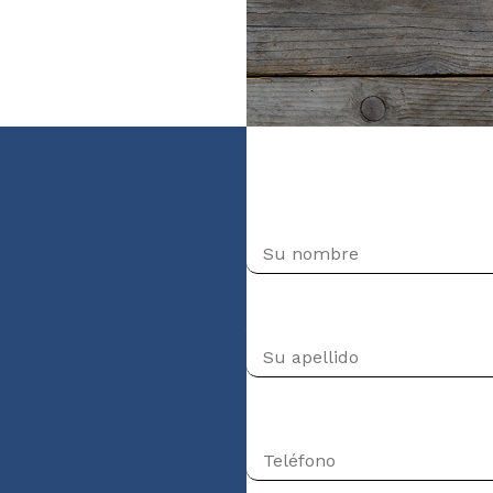
ais (niveau débutant)
Nombre
Apellido
Teléfono