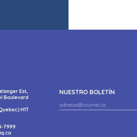
élanger Est,
NUESTRO BOLETÍN
el Boulevard
Quebec) H1T
4-7999
iq.ca