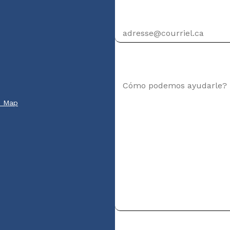
Dirección de correo elec
Su mensaje
e Map