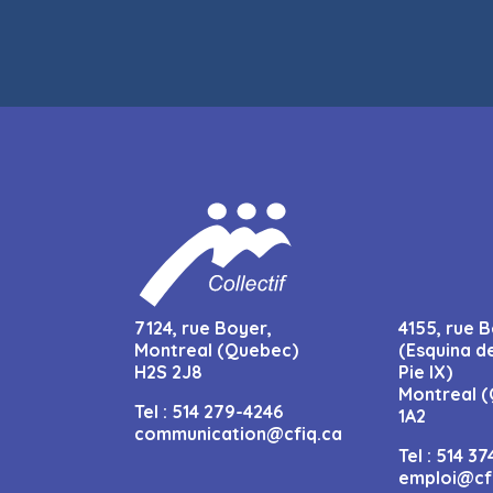
7124, rue Boyer,
4155, rue B
Montreal (Quebec)
(Esquina d
H2S 2J8
Pie IX)
Montreal (
Tel :
514 279-4246
1A2
communication@cfiq.ca
Tel :
514 37
emploi@cf