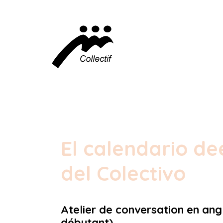
El calendario de
del Colectivo
Atelier de conversation en ang
débutant)