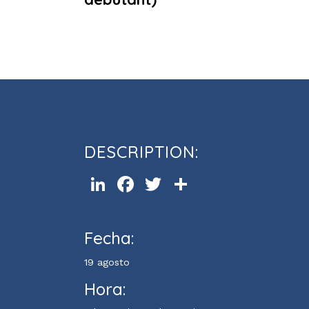
Atelier de conversation en angl
DESCRIPTION:
LinkedIn
Facebook
Twitter
Compartir
Fecha:
19 agosto
Hora: