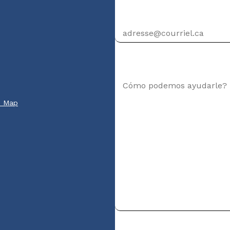
Dirección de correo elec
Su mensaje
e Map