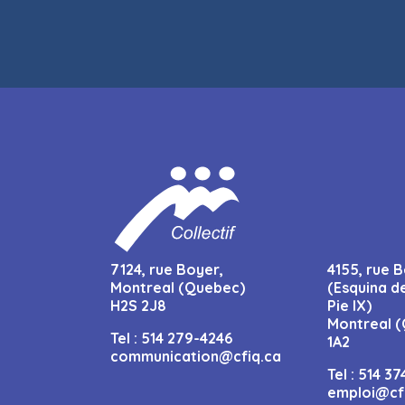
7124, rue Boyer,
4155, rue B
Montreal (Quebec)
(Esquina d
H2S 2J8
Pie IX)
Montreal (
Tel :
514 279-4246
1A2
communication@cfiq.ca
Tel :
514 37
emploi@cf