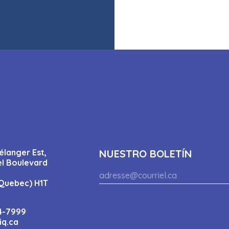
élanger Est,
NUESTRO BOLETÍN
el Boulevard
Quebec) H1T
4-7999
iq.ca