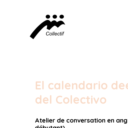
El calendario de
del Colectivo
Atelier de conversation en ang
débutant)