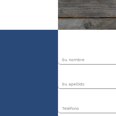
ais (niveau débutant)
Nombre
Apellido
Teléfono