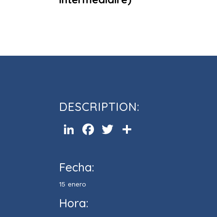
Atelier de conversation en angl
intermédiaire)
DESCRIPTION:
LinkedIn
Facebook
Twitter
Compartir
Fecha:
15 enero
Hora: