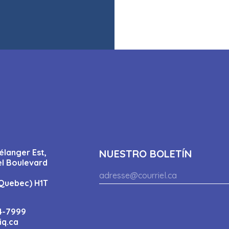
élanger Est,
NUESTRO BOLETÍN
el Boulevard
Quebec) H1T
4-7999
iq.ca