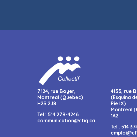
7124, rue Boyer,
4155, rue B
Montreal (Quebec)
(Esquina d
H2S 2J8
Pie IX)
Montreal (
Tel :
514 279-4246
1A2
communication@cfiq.ca
Tel :
514 37
emploi@cf