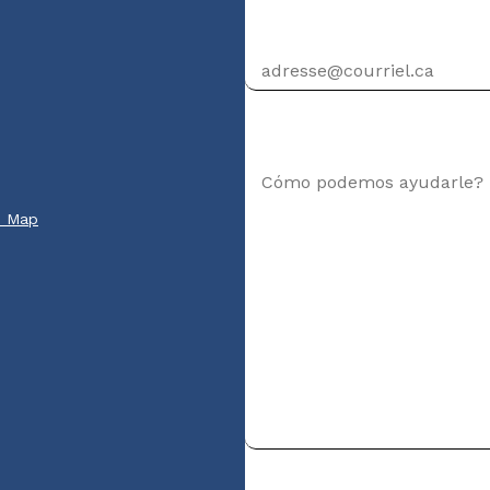
Dirección de correo elec
Su mensaje
e Map