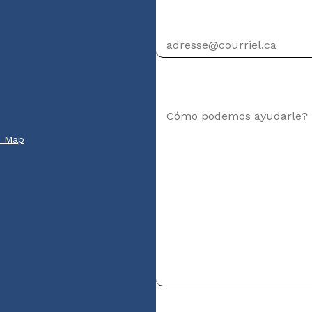
Dirección de correo elec
Su mensaje
e Map