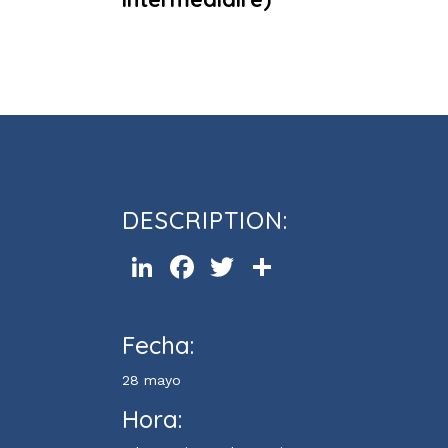
Atelier de conversation en angl
intermédiaire)
DESCRIPTION:
LinkedIn
Facebook
Twitter
Compartir
Fecha:
28 mayo
Hora: