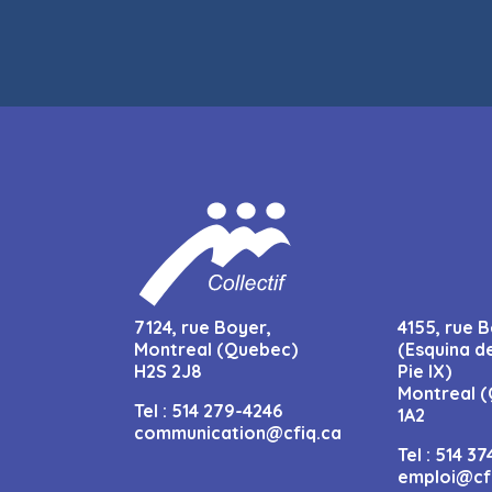
7124, rue Boyer,
4155, rue B
Montreal (Quebec)
(Esquina d
H2S 2J8
Pie IX)
Montreal (
Tel :
514 279-4246
1A2
communication@cfiq.ca
Tel :
514 37
emploi@cf