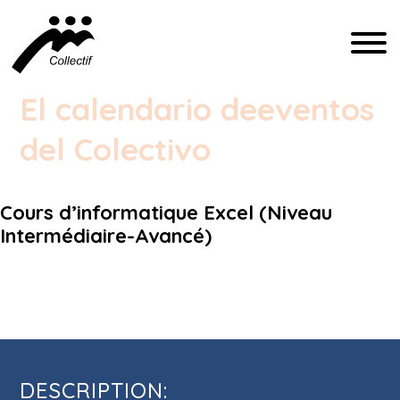
FRANÇAIS
El calendario de
eventos
ENGLISH
del Colectivo
ESPAÑOL
Cours d’informatique Excel (Niveau
COMMUNICATION@CFIQ.CA
Intermédiaire-Avancé)
(514) 279-4246
Cours d’informatique Excel (Niveau
Intermédiaire-Avancé)
DESCRIPTION: