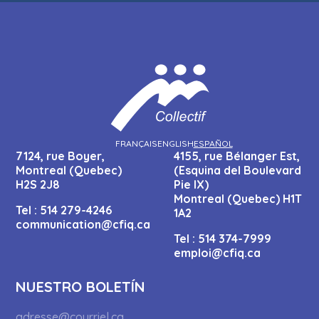
FRANÇAIS
ENGLISH
ESPAÑOL
7124, rue Boyer,
4155, rue Bélanger Est,
Montreal (Quebec)
(Esquina del Boulevard
H2S 2J8
Pie IX)
Montreal (Quebec) H1T
Tel :
514 279-4246
1A2
communication@cfiq.ca
Tel :
514 374-7999
emploi@cfiq.ca
NUESTRO BOLETÍN