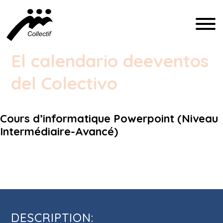
FRANÇAIS
El calendario de
eventos
ENGLISH
del Colectivo
ESPAÑOL
Cours d’informatique Powerpoint (Niveau
COMMUNICATION@CFIQ.CA
Intermédiaire-Avancé)
(514) 279-4246
Cours d’informatique Powerpoint
(Niveau Intermédiaire-Avancé)
DESCRIPTION: