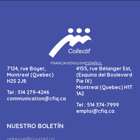
FRANÇAIS
ENGLISH
ESPAÑOL
7124, rue Boyer,
4155, rue Bélanger Est,
Montreal (Quebec)
(Esquina del Boulevard
H2S 2J8
Pie IX)
Montreal (Quebec) H1T
Tel :
514 279-4246
1A2
communication@cfiq.ca
Tel :
514 374-7999
emploi@cfiq.ca
NUESTRO BOLETÍN