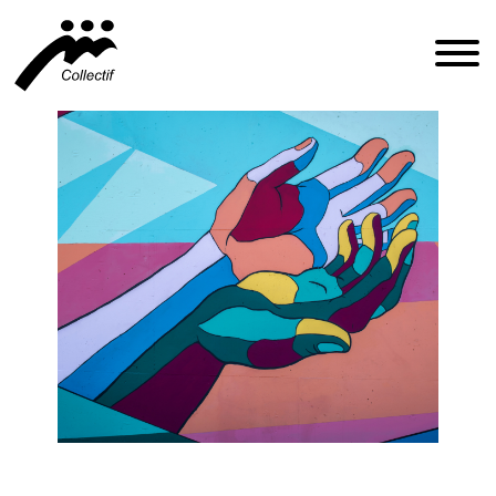
FRANÇAIS
ENGLISH
ESPAÑOL
INFO@CFIQ.CA
(514) 279-4246