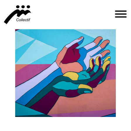
FRANÇAIS
ENGLISH
ESPAÑOL
INFO@CFIQ.CA
(514) 279-4246