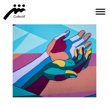
FRANÇAIS
ENGLISH
ESPAÑOL
INFO@CFIQ.CA
(514) 279-4246