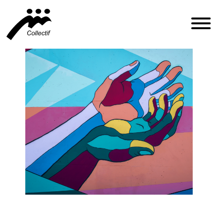
FRANÇAIS
ENGLISH
ESPAÑOL
INFO@CFIQ.CA
(514) 279-4246