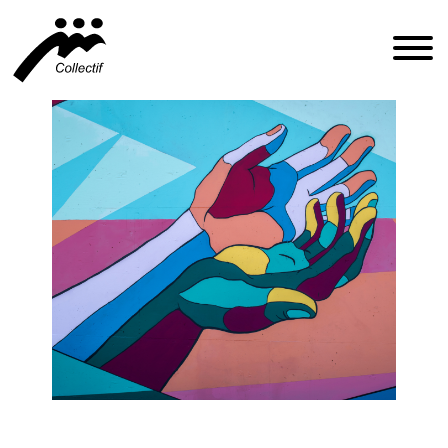
FRANÇAIS
ENGLISH
ESPAÑOL
INFO@CFIQ.CA
(514) 279-4246