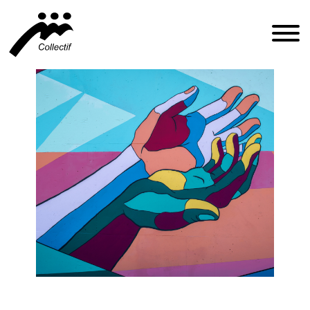
FRANÇAIS
ENGLISH
ESPAÑOL
INFO@CFIQ.CA
(514) 279-4246