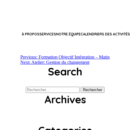
À PROPOS
SERVICES
NOTRE ÉQUIPE
CALENDRIERS DES ACTIVITÉS
Navigation
Previous:
Formation Objectif Intégration – Matin
Next:
Atelier: Gestion du changement
Search
de
l’article
Rechercher :
Archives