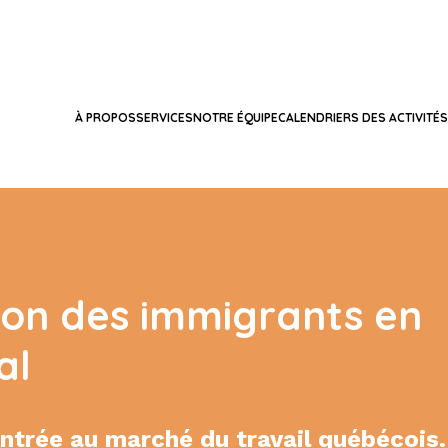
À PROPOS
SERVICES
NOTRE ÉQUIPE
CALENDRIERS DES ACTIVITÉS
tion des immigrants en
al
’entrée au marché du travail québécois.