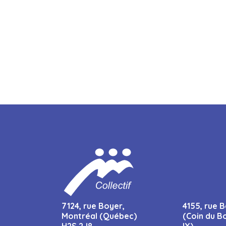
7124, rue Boyer,
4155, rue B
Montréal (Québec)
(Coin du B
H2S 2J8
IX)