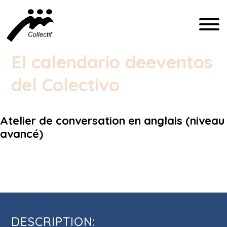
FRANÇAIS
El calendario de
eventos
ENGLISH
del Colectivo
ESPAÑOL
Atelier de conversation en anglais (niveau
COMMUNICATION@CFIQ.CA
avancé)
(514) 279-4246
Atelier de conversation en anglais
(niveau avancé)
DESCRIPTION: