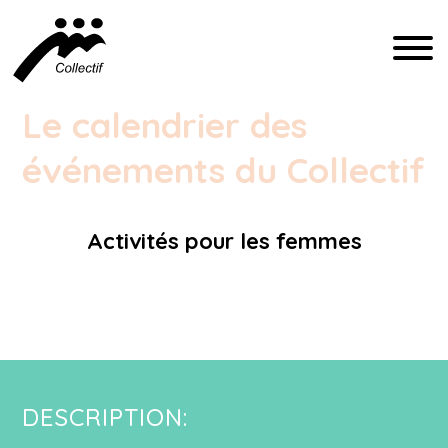
FRANÇAIS
Le calendrier des
événements du Collectif
ENGLISH
ESPAÑOL
Activités pour les femmes
INFO@CFIQ.CA
Activités pour les femmes
(514) 279-4246
DESCRIPTION: