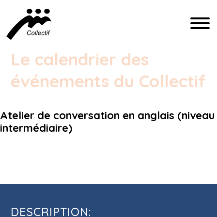
FRANÇAIS
Le calendrier des
événements du Collectif
ENGLISH
ESPAÑOL
Atelier de conversation en anglais (niveau
intermédiaire)
INFO@CFIQ.CA
Atelier de conversation en anglais
(514) 279-4246
(niveau intermédiaire)
DESCRIPTION: