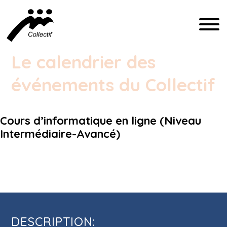
FRANÇAIS
Le calendrier des
événements du Collectif
ENGLISH
ESPAÑOL
Cours d’informatique en ligne (Niveau
Intermédiaire-Avancé)
INFO@CFIQ.CA
Cours d’informatique en ligne (Niveau
(514) 279-4246
Intermédiaire-Avancé)
DESCRIPTION: