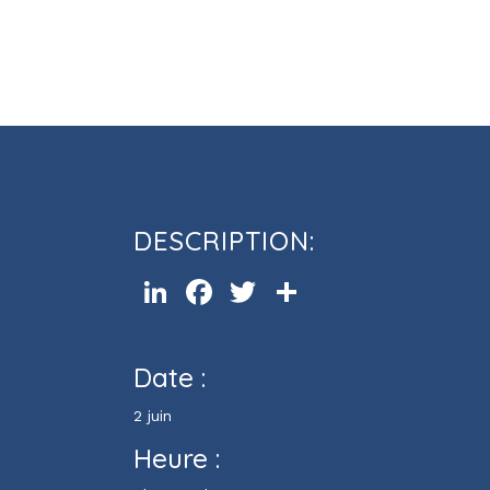
Cours d’informatique Excel (ni
DESCRIPTION:
LinkedIn
Facebook
Twitter
Partager
Date :
2 juin
Heure :