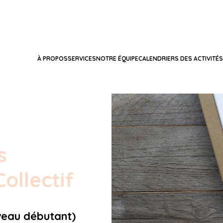
À PROPOS
SERVICES
NOTRE ÉQUIPE
CALENDRIERS DES ACTIVITÉS
s
ollectif
veau débutant)