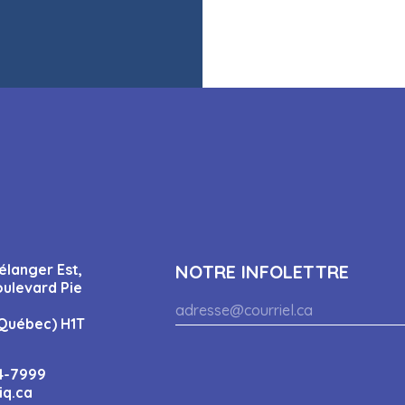
élanger Est,
NOTRE INFOLETTRE
oulevard Pie
Québec) H1T
4-7999
iq.ca