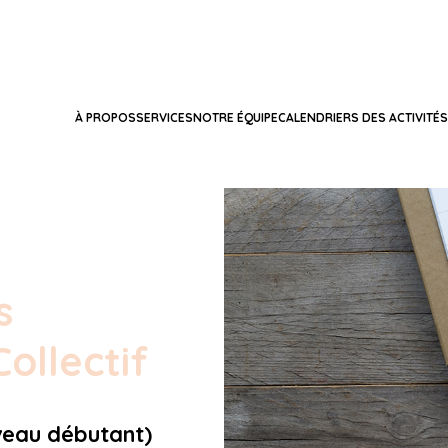
À PROPOS
SERVICES
NOTRE ÉQUIPE
CALENDRIERS DES ACTIVITÉS
s
ollectif
veau débutant)