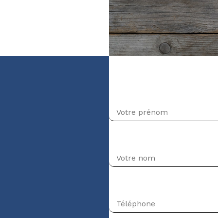
veau débutant)
Prénom
Nom
Téléphone