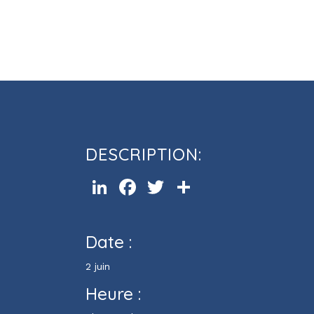
Cours d’informatique Excel (ni
DESCRIPTION:
LinkedIn
Facebook
Twitter
Partager
Date :
2 juin
Heure :