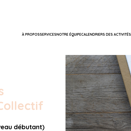
À PROPOS
SERVICES
NOTRE ÉQUIPE
CALENDRIERS DES ACTIVITÉS
s
ollectif
veau débutant)