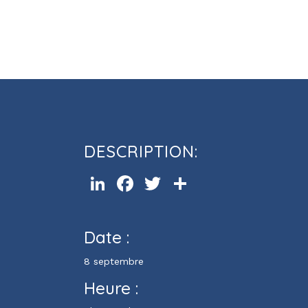
Cours d’informatique Excel (ni
DESCRIPTION:
LinkedIn
Facebook
Twitter
Partager
Date :
8 septembre
Heure :