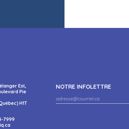
élanger Est,
NOTRE INFOLETTRE
oulevard Pie
Québec) H1T
4-7999
iq.ca