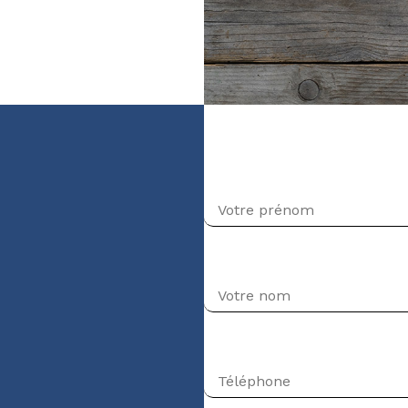
veau débutant)
Prénom
Nom
Téléphone