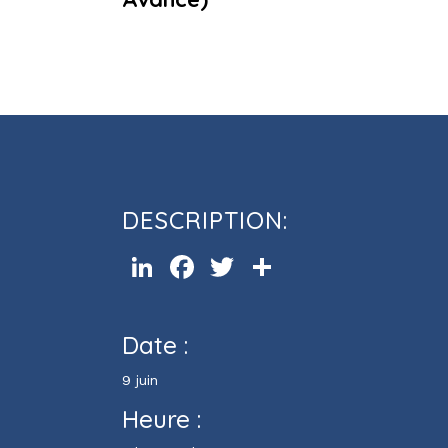
Cours d’informatique Excel (Ni
Avancé)
DESCRIPTION:
LinkedIn
Facebook
Twitter
Partager
Date :
9 juin
Heure :