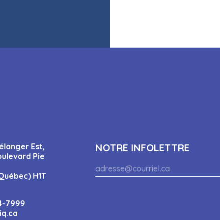
élanger Est,
NOTRE INFOLETTRE
oulevard Pie
Québec) H1T
4-7999
iq.ca