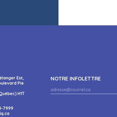
élanger Est,
NOTRE INFOLETTRE
oulevard Pie
Québec) H1T
4-7999
iq.ca