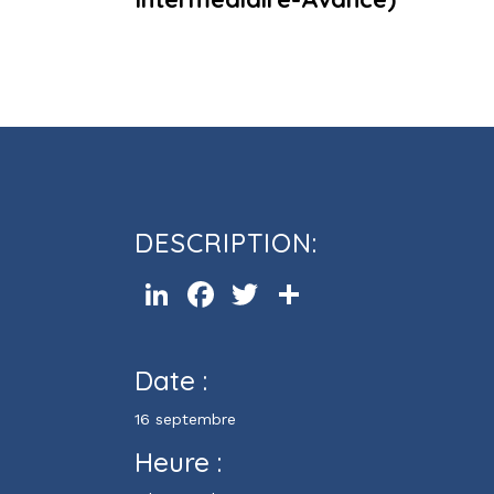
Cours d’informatique Outlook(
Avancé)
DESCRIPTION:
LinkedIn
Facebook
Twitter
Partager
Date :
16 septembre
Heure :