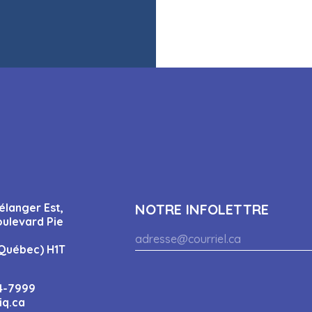
élanger Est,
NOTRE INFOLETTRE
oulevard Pie
Québec) H1T
4-7999
iq.ca