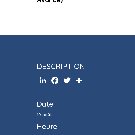
Cours d’informatique Word (Ni
Avancé)
DESCRIPTION:
LinkedIn
Facebook
Twitter
Partager
Date :
10 août
Heure :