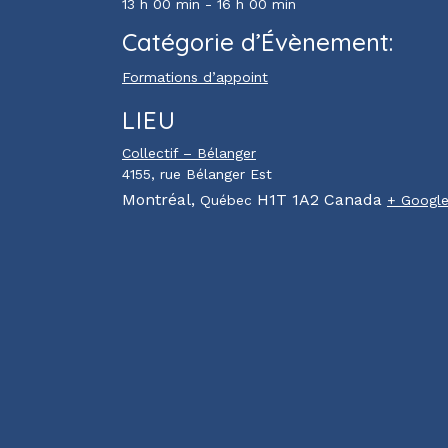
13 h 00 min - 16 h 00 min
Catégorie d’Évènement:
Formations d’appoint
LIEU
Collectif – Bélanger
4155, rue Bélanger Est
Montréal
,
H1T 1A2
Canada
Québec
+ Googl