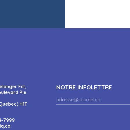
élanger Est,
NOTRE INFOLETTRE
oulevard Pie
Québec) H1T
4-7999
iq.ca