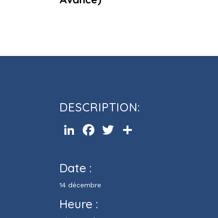
Cours d’informatique Word (Ni
Avancé)
DESCRIPTION:
LinkedIn
Facebook
Twitter
Partager
Date :
14 décembre
Heure :