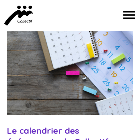
FRANÇAIS
ENGLISH
ESPAÑOL
INFO@CFIQ.CA
(514) 279-4246
Le calendrier des