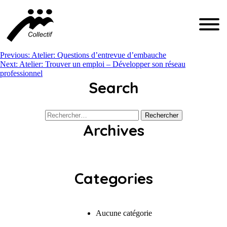
DEVENIR MEMBRE DU COLLECTIF
NOUS JOINDRE
Navigation
Previous:
Atelier: Questions d’entrevue d’embauche
Next:
Atelier: Trouver un emploi – Développer son réseau
professionnel
de
Search
INFO@CFIQ.CA
l’article
(514) 279-4246
Rechercher :
Archives
Categories
Aucune catégorie