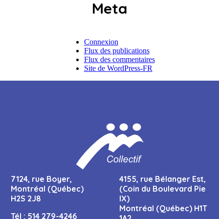
Meta
Connexion
Flux des publications
Flux des commentaires
Site de WordPress-FR
7124, rue Boyer,
4155, rue Bélanger Est,
Montréal (Québec)
(Coin du Boulevard Pie
H2S 2J8
IX)
Montréal (Québec) H1T
Tél :
514 279-4246
1A2