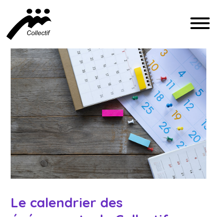
FRANÇAIS
ENGLISH
ESPAÑOL
INFO@CFIQ.CA
(514) 279-4246
Le calendrier des